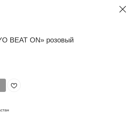
YO BEAT ON» розовый
астан